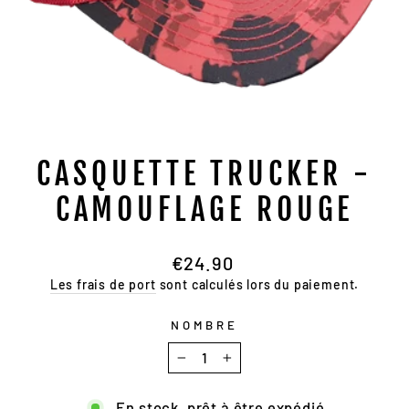
CASQUETTE TRUCKER -
CAMOUFLAGE ROUGE
Prix
€24.90
normal
Les frais de port
sont calculés lors du paiement.
NOMBRE
−
+
En stock, prêt à être expédié