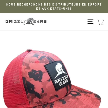
Aller
NOUS RECHERCHONS DES DISTRIBUTEURS EN EUROPE
au
ET AUX ÉTATS-UNIS
Pause
contenu
diaporama
NAVIG
P