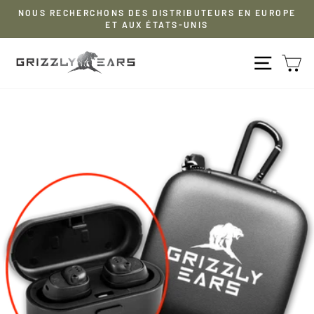
Aller
NOUS RECHERCHONS DES DISTRIBUTEURS EN EUROPE
au
ET AUX ÉTATS-UNIS
Pause
contenu
diaporama
NAVIG
P