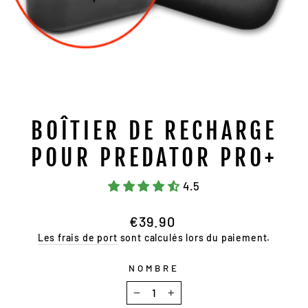
BOÎTIER DE RECHARGE
POUR PREDATOR PRO+
4.5
Prix
€39.90
normal
Les frais de port
sont calculés lors du paiement.
NOMBRE
−
+